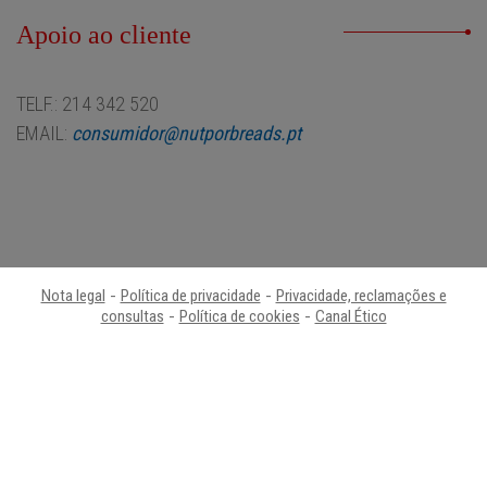
Apoio ao cliente
TELF.: 214 342 520
EMAIL:
consumidor@nutporbreads.pt
Nota legal
-
Política de privacidade
-
Privacidade, reclamações e
consultas
-
Política de cookies
-
Canal Ético