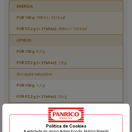
ENERGIA
998 kJ / 237 kcal
568 kJ / 135 kcal
LÍPIDOS
3,2 g
1,8 g
dos quais saturados:
1,1 g
0,6 g
dos quais monoinsaturados:
1,2 g
Politica de Cookies
0,7 g
A entidade do grupo Adam Foods, Nutpor Breads