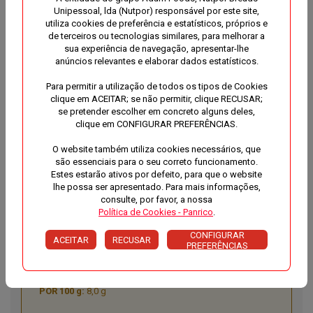
Unipessoal, lda (Nutpor) responsável por este site,
dos quais polinsaturados:
utiliza cookies de preferência e estatísticos, próprios e
de terceiros ou tecnologias similares, para melhorar a
sua experiência de navegação, apresentar-lhe
0,9 g
anúncios relevantes e elaborar dados estatísticos.
0,5 g
Para permitir a utilização de todos os tipos de Cookies
clique em ACEITAR; se não permitir, clique RECUSAR;
HIDRATOS DE CARBONO
se pretender escolher em concreto alguns deles,
clique em CONFIGURAR PREFERÊNCIAS.
37 g
O website também utiliza cookies necessários, que
21 g
são essenciais para o seu correto funcionamento.
Estes estarão ativos por defeito, para que o website
dos quais açúcares:
lhe possa ser apresentado. Para mais informações,
consulte, por favor, a nossa
3,5 g
Política de Cookies - Panrico
.
CONFIGURAR
2,0 g
ACEITAR
RECUSAR
PREFERÊNCIAS
FIBRA
8,0 g