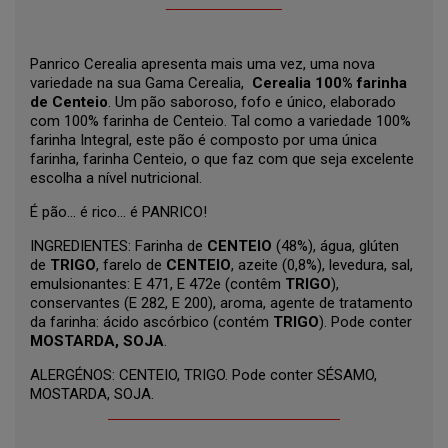
Panrico Cerealia apresenta mais uma vez, uma nova
variedade na sua Gama Cerealia,
Cerealia 100% farinha
de Centeio
. Um pão saboroso, fofo e único, elaborado
com 100% farinha de Centeio. Tal como a variedade 100%
farinha Integral, este pão é composto por uma única
farinha, farinha Centeio, o que faz com que seja excelente
escolha a nível nutricional.
É pão… é rico… é PANRICO!
INGREDIENTES: Farinha de
CENTEIO
(48%), água, glúten
de
TRIGO
, farelo de
CENTEIO
, azeite (0,8%), levedura, sal,
emulsionantes: E 471, E 472e (contêm
TRIGO
),
conservantes (E 282, E 200), aroma, agente de tratamento
da farinha: ácido ascórbico (contém
TRIGO
). Pode conter
MOSTARDA, SOJA
.
ALERGÉNOS: CENTEIO, TRIGO. Pode conter SÉSAMO,
MOSTARDA, SOJA.